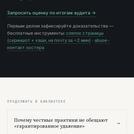
Запросить оценку по итогам аудита →
Первым делом зафиксируйте доказательства —
бесплатные инструменты:
слепок страницы
(скриншот + хэши, на почту за ~2 мин)
·
abuse-
контакт хостера
ПРОДОЛЖИТЬ В БИБЛИОТЕКЕ
Почему честные практики не обещают
→
«гарантированное удаление»